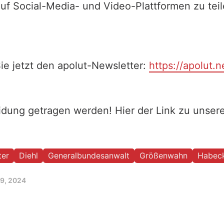
auf Social-Media- und Video-Plattformen zu te
ie jetzt den apolut-Newsletter:
https://apolut.n
eidung getragen werden! Hier der Link zu unse
ter
Diehl
Generalbundesanwalt
Größenwahn
Habec
19, 2024