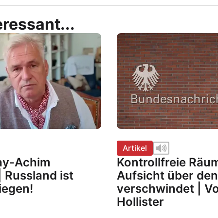
ressant...
Artikel
Kay-Achim
Kontrollfreie Räu
 Russland ist
Aufsicht über de
iegen!
verschwindet | V
Hollister