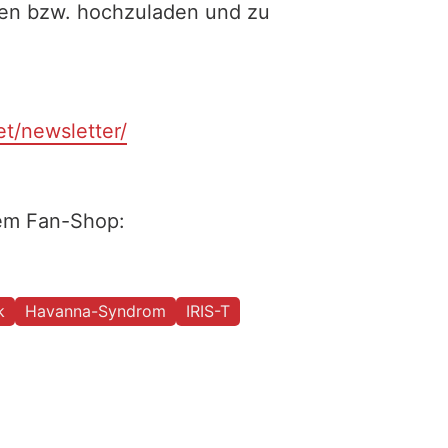
ilen bzw. hochzuladen und zu
et/newsletter/
rem Fan-Shop:
k
Havanna-Syndrom
IRIS-T