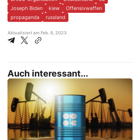
Joseph Biden
kiew
Offensivwaffen
propaganda
russland
Aktualisiert am
Feb. 8, 2023
Auch interessant...