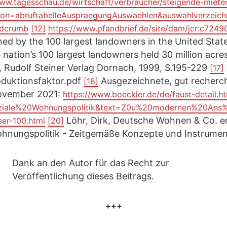
www.tagesschau.de/wirtschaft/verbraucher/steigende-mieten
tion=abruftabelleAuspraegungAuswaehlen&auswahlverzeic
adcrumb
[12]
https://www.pfandbrief.de/site/dam/jcr:c7
 by the 100 largest landowners in the United States, 
 nation’s 100 largest landowners held 30 million acre
 Rudolf Steiner Verlag Dornach, 1999, S.195-229
[17]
oduktionsfaktor.pdf
Ausgezeichnete, gut recherchi
[18]
November 2021:
https://www.boeckler.de/de/faust-detail.
iale%20Wohnungspolitik&text=Z0u%20modernen%20Ans
Löhr, Dirk, Deutsche Wohnen & Co. en
ser-100.html
[20]
e Wohnungspolitik - Zeitgemäße Konzepte und Instru
Dank an den Autor für das Recht zur
Veröffentlichung dieses Beitrags.
+++