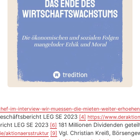
chef-im-interview-wir-muessen-die-mieten-weiter-erhoehe
eschäftsbericht LEG SE 2023
[4]
https://www.deraktio
richt LEG SE 2023
181 Millionen Dividenden getei
[6]
Vgl. Christian Kreiß, Börsenge
e/aktionaersstruktur
[9]