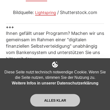
Bildquelle:
/ Shutterstock.com
Lightspring
+++
Ihnen gefällt unser Programm? Machen wir uns
gemeinsam im Rahmen einer "digitalen
finanziellen Selbstverteidigung" unabhängig
vom Bankensystem und unterstützen Sie uns
bitte mit der:
Spenden-Kryptowährung „Nackte Mark“:
Diese Seite nutzt technisch notwendige Cookie. Wenn Sie
die Seite nutzen, stimmen Sie der Nutzung zu.
https://apolut.net/unterstuetzen/#nacktemark
Weitere Infos in unserer Datenschutzerklärung
oder mit
ALLES KLAR
Bitcoin:
https://apolut.net/unterstuetzen#bitcoin