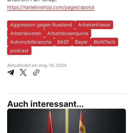
https://harlekinshop.com/pages/apolut
Aggression gegen Russland
Arbeiterklasse
Arbeitskosten
Arbeitslosenquote
Automobilbranche
BASF
Bayer
BioNTech
podcast
Aktualisiert am
Aug. 16, 2024
Auch interessant...