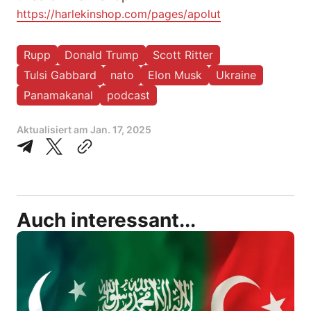
https://harlekinshop.com/pages/apolut
Rupp
Donald Trump
Scott Ritter
Tulsi Gabbard
nato
Elon Musk
Ukraine
Panamakanal
podcast
Aktualisiert am
Jan. 17, 2025
Auch interessant...