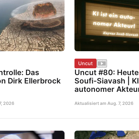
Uncut
trolle: Das
Uncut #80: Heute
n Dirk Ellerbrock
Soufi-Siavash | KI 
autonomer Akteu
7, 2026
Aktualisiert am
Aug. 7, 2026