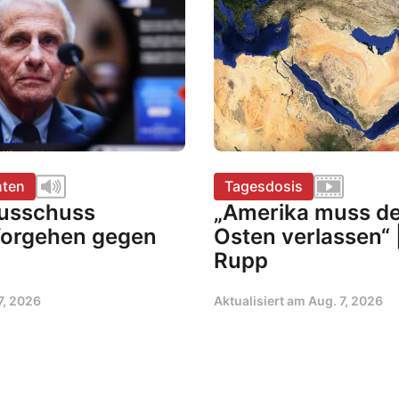
hten
Tagesdosis
usschuss
„Amerika muss d
Vorgehen gegen
Osten verlassen“ 
Rupp
7, 2026
Aktualisiert am
Aug. 7, 2026