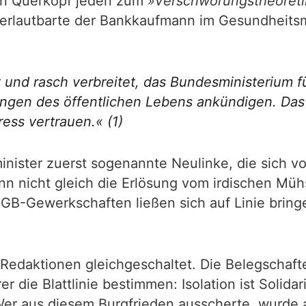
in Querkopf jeden zum
»Verschwörungstheoreti
erlautbarte der Bankkaufmann im Gesundheitsm
und rasch verbreitet, das Bundesministerium f
gen des öffentlichen Lebens ankündigen. Das s
ess vertrauen.« (1)
nister zuerst sogenannte Neulinke, die sich vo
nn nicht gleich die Erlösung vom irdischen Mü
B-Gewerkschaften ließen sich auf Linie bringe
edaktionen gleichgeschaltet. Die Belegschaft
die Blattlinie bestimmen: Isolation ist Solidarit
er aus diesem Burgfrieden ausscherte, wurde al