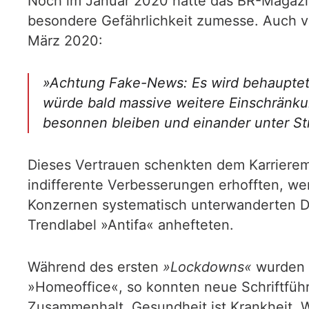
Noch im Januar 2020 hatte das BR-Magaz
besondere Gefährlichkeit zumesse. Auch v
März 2020:
»Achtung Fake-News: Es wird behauptet 
würde bald massive weitere Einschränkun
besonnen bleiben und einander unter Str
Dieses Vertrauen schenkten dem Karrieremi
indifferente Verbesserungen erhofften, we
Konzernen systematisch unterwanderten DG
Trendlabel »Antifa« anhefteten.
Während des ersten
»Lockdowns«
wurden R
»Homeoffice«, so konnten neue Schriftführer 
Zusammenhalt. Gesundheit ist Krankheit. W