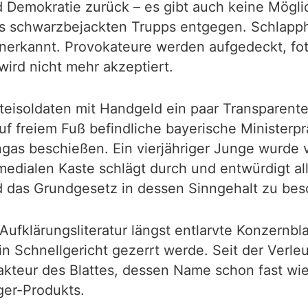
und Demokratie zurück – es gibt auch keine Mögl
 es schwarzbejackten Trupps entgegen. Schlap
erkannt. Provokateure werden aufgedeckt, fot
ird nicht mehr akzeptiert.
teisoldaten mit Handgeld ein paar Transparen
auf freiem Fuß befindliche bayerische Minister
gas beschießen. Ein vierjähriger Junge wurde v
medialen Kaste schlägt durch und entwürdigt al
das Grundgesetz in dessen Sinngehalt zu bes
 Aufklärungsliteratur längst entlarvte Konzernbl
 ein Schnellgericht gezerrt werde. Seit der V
kteur des Blattes, dessen Name schon fast wiede
ger-Produkts.