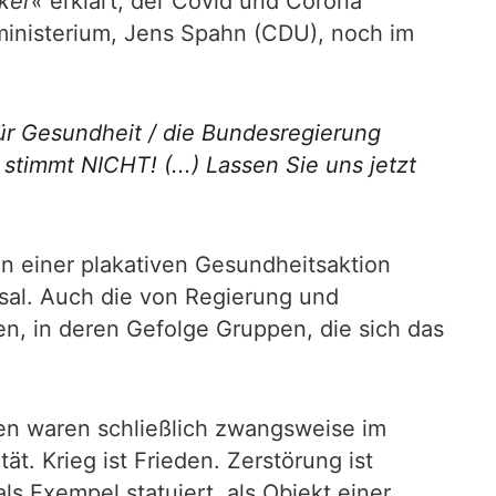
ker«
erklärt, der Covid und Corona
inisterium, Jens Spahn (CDU), noch im
ür Gesundheit / die Bundesregierung
timmt NICHT! (...) Lassen Sie uns jetzt
n einer plakativen Gesundheitsaktion
hsal. Auch die von Regierung und
n, in deren Gefolge Gruppen, die sich das
en waren schließlich zwangsweise im
ät. Krieg ist Frieden. Zerstörung ist
s Exempel statuiert, als Objekt einer