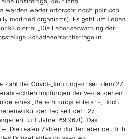
ine unstreitige, deutliche
en werden weder erforscht noch politisch
lly modified organisms). Es geht um Leben
konkludierte: „Die Lebenserwartung der
hsstellige Schadenersatzbeträge in
e Zahl der Covid-„Impfungen“ seit dem 27.
verabreichten Impfungen der vergangenen
folge eines „Berechnungsfehlers” -, doch
fnebenwirkungen lag seit dem 27.
ngenen fünf Jahre: 69.967!). Das
e. Die realen Zahlen dürften aber deutlich
ng des Dunkelfeldes müssen wir