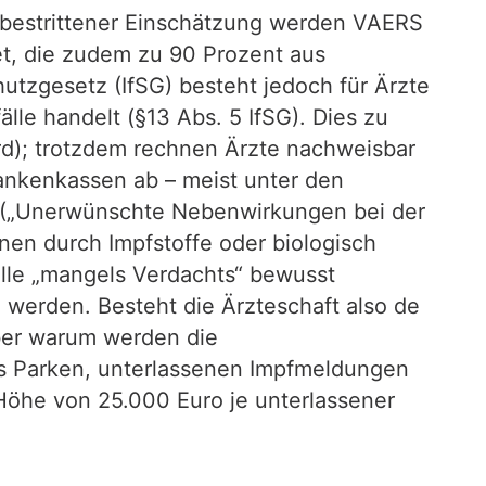
unbestrittener Einschätzung werden VAERS
et, die zudem zu 90 Prozent aus
tzgesetz (IfSG) besteht jedoch für Ärzte
le handelt (§13 Abs. 5 IfSG). Dies zu
wird); trotzdem rechnen Ärzte nachweisbar
ankenkassen ab – meist unter den
9 („Unerwünschte Nebenwirkungen bei der
en durch Impfstoffe oder biologisch
älle „mangels Verdachts“ bewusst
werden. Besteht die Ärzteschaft also de
Aber warum werden die
es Parken, unterlassenen Impfmeldungen
Höhe von 25.000 Euro je unterlassener