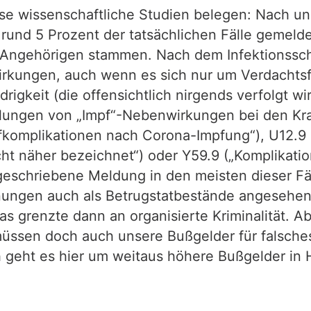
erse wissenschaftliche Studien belegen: Nach 
 rund 5 Prozent der tatsächlichen Fälle gemeld
 Angehörigen stammen. Nach dem Infektionsschu
rkungen, auch wenn es sich nur um Verdachtsfäl
drigkeit (die offensichtlich nirgends verfolgt 
dlungen von „Impf“-Nebenwirkungen bei den Kr
pfkomplikationen nach Corona-Impfung“), U12.
 näher bezeichnet“) oder Y59.9 („Komplikation
rgeschriebene Meldung in den meisten dieser F
nungen auch als Betrugstatbestände angesehen 
as grenzte dann an organisierte Kriminalität. 
 müssen doch auch unsere Bußgelder für falsch
 geht es hier um weitaus höhere Bußgelder in 