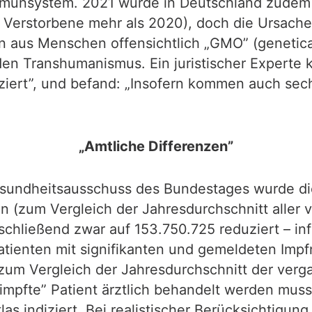
mmunsystem. 2021 wurde in Deutschland zudem e
00 Verstorbene mehr als 2020), doch die Ursach
n aus Menschen offensichtlich „GMO” (genetica
den Transhumanismus. Ein juristischer Experte 
ziert”, und befand: „Insofern kommen auch sec
„Amtliche Differenzen”
Gesundheitsausschuss des Bundestages wurde di
(zum Vergleich der Jahresdurchschnitt aller 
schließend zwar auf 153.750.725 reduziert – in
Patienten mit signifikanten und gemeldeten Imp
um Vergleich der Jahresdurchschnitt der verga
mpfte” Patient ärztlich behandelt werden musst
tlas indiziert. Bei realistischer Berücksichtigu