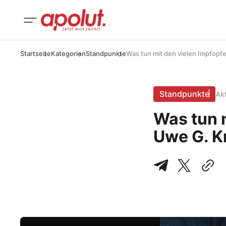
Startseite
Kategorien
Standpunkte
Was tun mit den vielen Impfopf
Standpunkte
Ak
Was tun m
Uwe G. K