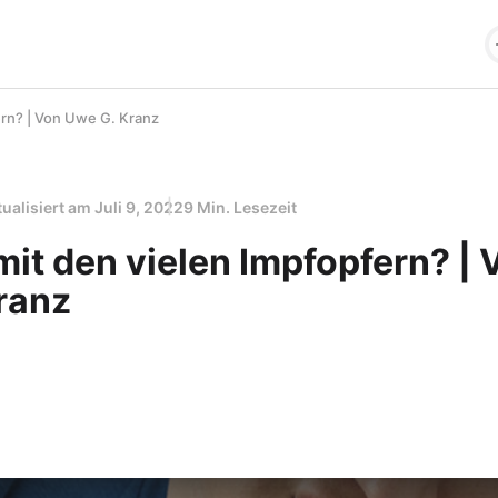
ern? | Von Uwe G. Kranz
tualisiert am
Juli 9, 2022
9 Min. Lesezeit
it den vielen Impfopfern? | 
ranz