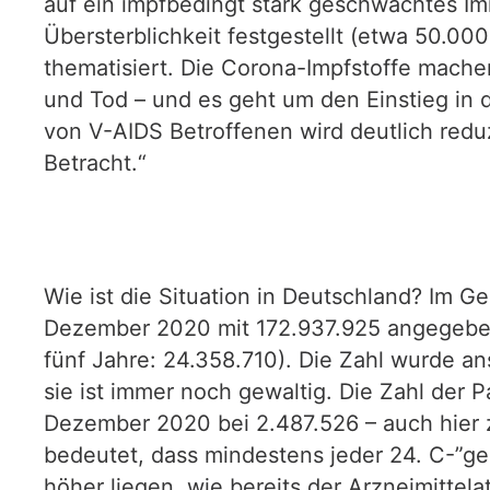
auf ein impfbedingt stark geschwächtes I
Übersterblichkeit festgestellt (etwa 50.0
thematisiert. Die Corona-Impfstoffe mache
und Tod – und es geht um den Einstieg in 
von V-AIDS Betroffenen wird deutlich redu
Betracht.“
Wie ist die Situation in Deutschland? Im 
Dezember 2020 mit 172.937.925 angegeben 
fünf Jahre: 24.358.710). Die Zahl wurde an
sie ist immer noch gewaltig. Die Zahl der 
Dezember 2020 bei 2.487.526 – auch hier z
bedeutet, dass mindestens jeder 24. C-”gei
höher liegen, wie bereits der Arzneimittela