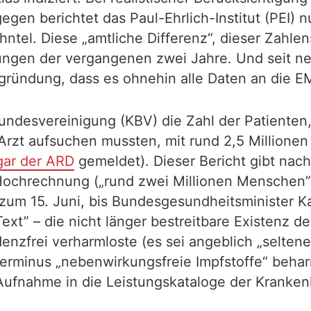
en berichtet das Paul-Ehrlich-Institut (PEI) nu
hntel. Diese „amtliche Differenz“, dieser Zahle
idungen der vergangenen zwei Jahre. Und seit n
gründung, dass es ohnehin alle Daten an die EM
undesvereinigung (KBV) die Zahl der Patienten
rzt aufsuchen mussten, mit rund 2,5 Millione
gar der ARD
gemeldet). Dieser Bericht gibt nac
chrechnung („rund zwei Millionen Menschen”) 
s zum 15. Juni, bis Bundesgesundheitsminister K
ext” – die nicht länger bestreitbare Existenz 
enzfrei verharmloste (es sei angeblich „selten
Terminus „nebenwirkungsfreie Impfstoffe“ beharrt
Aufnahme in die Leistungskataloge der Krankenk