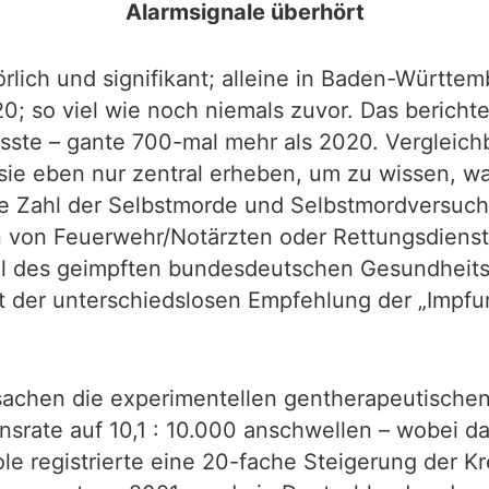
Alarmsignale überhört
rlich und signifikant; alleine in Baden-Württem
0; so viel wie noch niemals zuvor. Das berich
sste – gante 700-mal mehr als 2020. Vergleichb
 eben nur zentral erheben, um zu wissen, was i
die Zahl der Selbstmorde und Selbstmordversuch
en von Feuerwehr/Notärzten oder Rettungsdiens
ttel des geimpften bundesdeutschen Gesundheit
it der unterschiedslosen Empfehlung der „Impfu
rsachen die experimentellen gentherapeutisch
onsrate auf 10,1 : 10.000 anschwellen – wobei d
ole registrierte eine 20-fache Steigerung der 