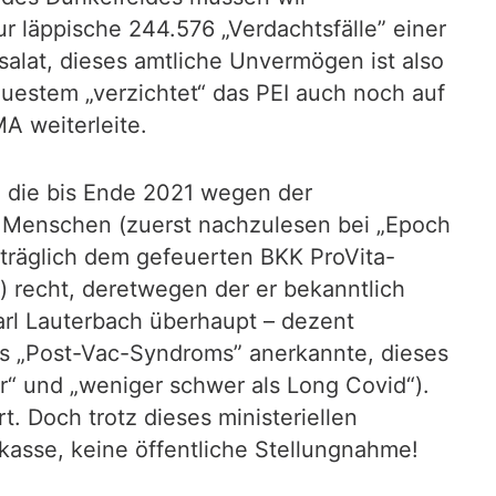
r läppische 244.576 „Verdachtsfälle” einer
nsalat, dieses amtliche Unvermögen ist also
euestem „verzichtet“ das PEI auch noch auf
A weiterleite.
, die bis Ende 2021 wegen der
n Menschen (zuerst nachzulesen bei „Epoch
hträglich dem gefeuerten BKK ProVita-
recht, deretwegen der er bekanntlich
arl Lauterbach überhaupt – dezent
des „Post-Vac-Syndroms” anerkannte, dieses
er“ und „weniger schwer als Long Covid“).
. Doch trotz dieses ministeriellen
asse, keine öffentliche Stellungnahme!