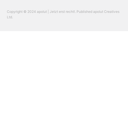
Copyright © 2024 apolut | Jetzt erst recht!. Published apolut Creatives
Ltd.