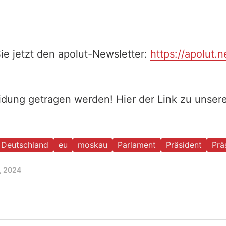
ie jetzt den apolut-Newsletter:
https://apolut.n
eidung getragen werden! Hier der Link zu unse
Deutschland
eu
moskau
Parlament
Präsident
Prä
, 2024