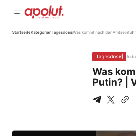
Startseite
Kategorien
Tagesdosis
Was kommt nach der Amtseinführ
Tagesdosis
Aktu
Was komm
Putin? |