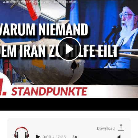
Download
0:00
/
17:35
1×