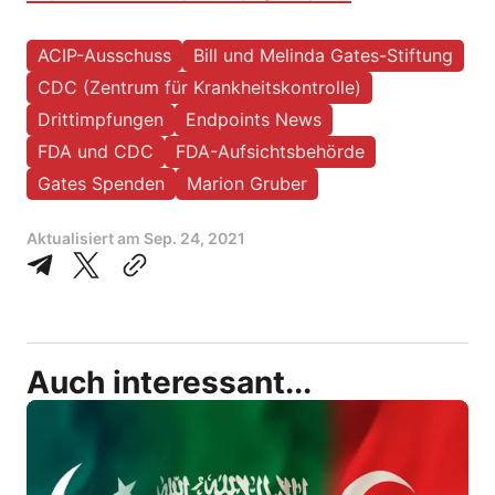
ACIP-Ausschuss
Bill und Melinda Gates-Stiftung
CDC (Zentrum für Krankheitskontrolle)
Drittimpfungen
Endpoints News
FDA und CDC
FDA-Aufsichtsbehörde
Gates Spenden
Marion Gruber
Aktualisiert am
Sep. 24, 2021
Auch interessant...