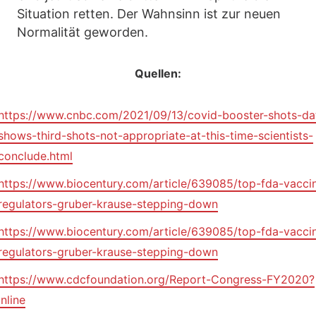
Situation retten. Der Wahnsinn ist zur neuen
Normalität geworden.
Quellen:
https://www.cnbc.com/2021/09/13/covid-booster-shots-da
shows-third-shots-not-appropriate-at-this-time-scientists-
conclude.html
https://www.biocentury.com/article/639085/top-fda-vacci
regulators-gruber-krause-stepping-down
https://www.biocentury.com/article/639085/top-fda-vacci
regulators-gruber-krause-stepping-down
https://www.cdcfoundation.org/Report-Congress-FY2020?
inline