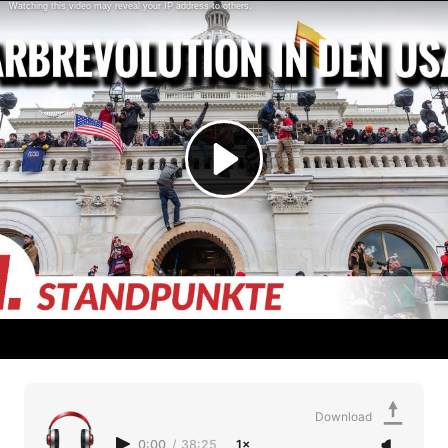
Download
0:00
/
38:25
1×