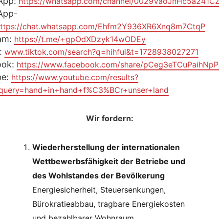
App:
https://whatsapp.com/channel/0029VaoJhHc5a241C
App-
ttps://chat.whatsapp.com/Ehfm2Y936XR6Xnq8m7CtqP
am:
https://t.me/+gpOdXDzyk14wODEy
:
www.tiktok.com/search?q=hihful&t=1728938027271
ook:
https://www.facebook.com/share/pCeg3eTCuPaihNpP
be:
https://www.youtube.com/results?
_query=hand+in+hand+f%C3%BCr+unser+land
Wir fordern:
Wiederherstellung der internationalen
Wettbewerbsfähigkeit der Betriebe und
des Wohlstandes der Bevölkerung
Energiesicherheit, Steuersenkungen,
Bürokratieabbau, tragbare Energiekosten
und bezahlbarer Wohnraum.