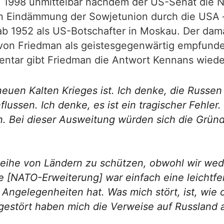
ai 1998 unmittelbar nachdem der US-Senat die N
en Eindämmung der Sowjetunion durch die USA 
ab 1952 als US-Botschafter in Moskau. Der dam
on Friedman als geistesgegenwärtig empfunden
ntar gibt Friedman die Antwort Kennans wiede
neuen Kalten Krieges ist. Ich denke, die Russen
nflussen. Ich denke, es ist ein tragischer Fehle
. Bei dieser Ausweitung würden sich die Gründ
Reihe von Ländern zu schützen, obwohl wir wede
ie [NATO-Erweiterung] war einfach eine leichtfe
 Angelegenheiten hat. Was mich stört, ist, wie o
stört haben mich die Verweise auf Russland al