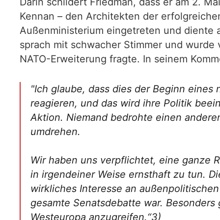
Darin schildert Friedman, dass er am 2. M
Kennan – den Architekten der erfolgreich
Außenministerium eingetreten und diente 
sprach mit schwacher Stimmer und wurde v
NATO-Erweiterung fragte. In seinem Komme
"Ich glaube, dass dies der Beginn eines 
reagieren, und das wird ihre Politik beei
Aktion. Niemand bedrohte einen anderen
umdrehen.
Wir haben uns verpflichtet, eine ganze 
in irgendeiner Weise ernsthaft zu tun. D
wirkliches Interesse an außenpolitischen
gesamte Senatsdebatte war. Besonders ge
Westeuropa anzugreifen.“3)