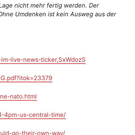
age nicht mehr fertig werden. Der
ar. Ohne Umdenken ist kein Ausweg aus der
t-im-live-news-ticker,SxWdozS
NG.pdf?itok=23379
ine-nato.html
1-4pm-us-central-time/
ould-go-their-own-way/