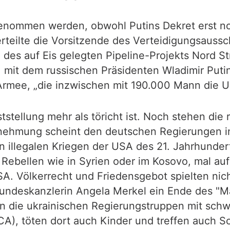
genommen werden, obwohl Putins Dekret erst no
teilte die Vorsitzende des Verteidigungsauss
es auf Eis gelegten Pipeline-Projekts Nord St
, mit dem russischen Präsidenten Wladimir Putin
 Armee, „die inzwischen mit 190.000 Mann die Uk
eststellung mehr als töricht ist. Noch stehen di
rnehmung scheint den deutschen Regierungen i
 illegalen Kriegen der USA des 21. Jahrhunder
Rebellen wie in Syrien oder im Kosovo, mal auf
A. Völkerrecht und Friedensgebot spielten nic
undeskanzlerin Angela Merkel ein Ende des "Ma
 die ukrainischen Regierungstruppen mit schwer
GCA), töten dort auch Kinder und treffen auch 