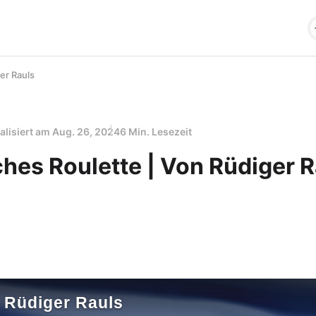
er Rauls
alisiert am
Aug. 26, 2024
6 Min. Lesezeit
hes Roulette | Von Rüdiger R