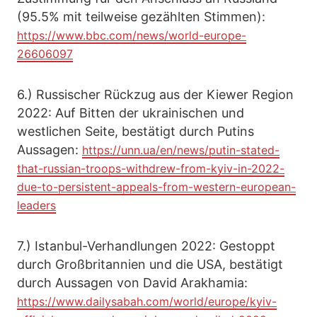
(95.5% mit teilweise gezählten Stimmen):
https://www.bbc.com/news/world-europe-
26606097
6.) Russischer Rückzug aus der Kiewer Region
2022: Auf Bitten der ukrainischen und
westlichen Seite, bestätigt durch Putins
Aussagen:
https://unn.ua/en/news/putin-stated-
that-russian-troops-withdrew-from-kyiv-in-2022-
due-to-persistent-appeals-from-western-european-
leaders
7.) Istanbul-Verhandlungen 2022: Gestoppt
durch Großbritannien und die USA, bestätigt
durch Aussagen von David Arakhamia:
https://www.dailysabah.com/world/europe/kyiv-