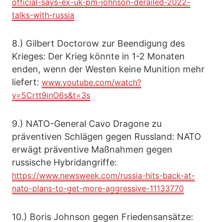
official-says-ex-uk-pm-johnson-derailed-2022-
talks-with-russia
8.) Gilbert Doctorow zur Beendigung des
Krieges: Der Krieg könnte in 1-2 Monaten
enden, wenn der Westen keine Munition mehr
liefert:
www.youtube.com/watch?
v=5Crtt9inO6s&t=3s
9.) NATO-General Cavo Dragone zu
präventiven Schlägen gegen Russland: NATO
erwägt präventive Maßnahmen gegen
russische Hybridangriffe:
https://www.newsweek.com/russia-hits-back-at-
nato-plans-to-get-more-aggressive-11133770
10.) Boris Johnson gegen Friedensansätze: