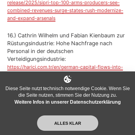
release/2025/sipri-top-100-arms-producers-see-
combined-revenues-surge-states-rush-modernize-
and-expand-arsenals
16.) Cathrin Wilhelm und Fabian Kienbaum zur
Rüstungsindustrie: Hohe Nachfrage nach
Personal in der deutschen
Verteidigungsindustrie:
https://harici.com.tr/en/german-capital-flows-into-
the-defense-industry-as-traditional-sectors-face-
crisis/
Diese Seite nutzt technisch notwendige Cookie. Wenn Sie
die Seite nutzen, stimmen Sie der Nutzung zu.
17.) Operationsplan Deutschland: Geheimer
Weitere Infos in unserer Datenschutzerklärung
Plan Deutschlands für einen Krieg mit
Russland, beschrieben im Wall Street Journal:
https://www.wsj.com/world/europe/germany-russia-
ALLES KLAR
war-nato-secret-plan-8ce43a8d