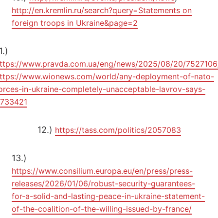
http://en.kremlin.ru/search?query=Statements on
foreign troops in Ukraine&page=2
1.)
ttps://www.pravda.com.ua/eng/news/2025/08/20/7527106
ttps://www.wionews.com/world/any-deployment-of-nato-
orces-in-ukraine-completely-unacceptable-lavrov-says-
733421
12.)
https://tass.com/politics/2057083
13.)
https://www.consilium.europa.eu/en/press/press-
releases/2026/01/06/robust-security-guarantees-
for-a-solid-and-lasting-peace-in-ukraine-statement-
of-the-coalition-of-the-willing-issued-by-france/