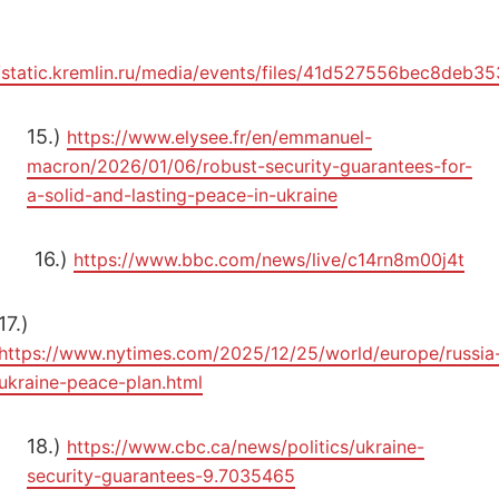
//static.kremlin.ru/media/events/files/41d527556bec8deb35
15.)
https://www.elysee.fr/en/emmanuel-
macron/2026/01/06/robust-security-guarantees-for-
a-solid-and-lasting-peace-in-ukraine
16.)
https://www.bbc.com/news/live/c14rn8m00j4t
17.)
https://www.nytimes.com/2025/12/25/world/europe/russia
ukraine-peace-plan.html
18.)
https://www.cbc.ca/news/politics/ukraine-
security-guarantees-9.7035465