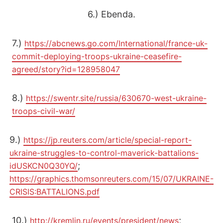
6.) Ebenda.
7.)
https://abcnews.go.com/International/france-uk-
commit-deploying-troops-ukraine-ceasefire-
agreed/story?id=128958047
8.)
https://swentr.site/russia/630670-west-ukraine-
troops-civil-war/
9.)
https://jp.reuters.com/article/special-report-
ukraine-struggles-to-control-maverick-battalions-
;
idUSKCN0Q30YQ/
https://graphics.thomsonreuters.com/15/07/UKRAINE-
CRISIS:BATTALIONS.pdf
10.)
;
http://kremlin.ru/events/president/news