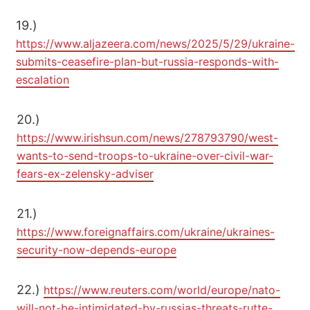
19.)
https://www.aljazeera.com/news/2025/5/29/ukraine-
submits-ceasefire-plan-but-russia-responds-with-
escalation
20.)
https://www.irishsun.com/news/278793790/west-
wants-to-send-troops-to-ukraine-over-civil-war-
fears-ex-zelensky-adviser
21.)
https://www.foreignaffairs.com/ukraine/ukraines-
security-now-depends-europe
22.)
https://www.reuters.com/world/europe/nato-
will-not-be-intimidated-by-russias-threats-rutte-