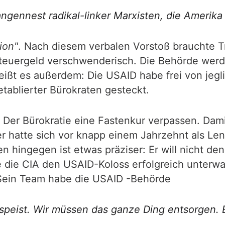
ngennest radikal-linker Marxisten, die Amerika
ion"
. Nach diesem verbalen Vorstoß brauchte T
Steuergeld verschwenderisch. Die Behörde wer
heißt es außerdem: Die USAID habe frei von jeg
etablierter Bürokraten gesteckt.
 Der Bürokratie eine Fastenkur verpassen. Dami
 hatte sich vor knapp einem Jahrzehnt als Len
en hingegen ist etwas präziser: Er will nicht d
e die CIA den USAID-Koloss erfolgreich unterw
 Sein Team habe die USAID -Behörde
peist. Wir müssen das ganze Ding entsorgen. Es