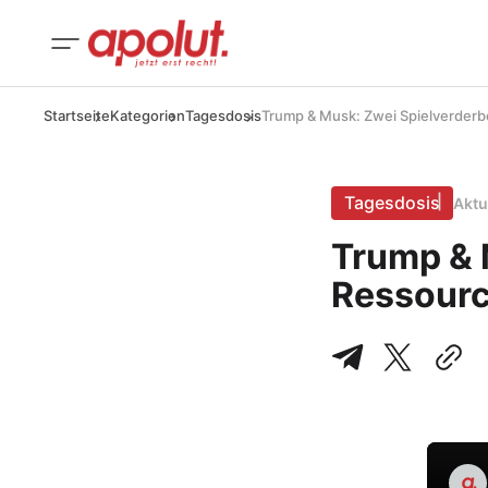
Startseite
Kategorien
Tagesdosis
Trump & Musk: Zwei Spielverderb
Tagesdosis
Aktu
Trump & 
Ressourc