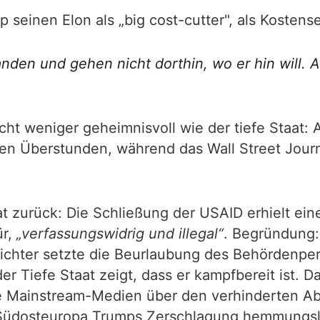
 seinen Elon als „big cost-cutter", als Kostens
nden und gehen nicht dorthin, wo er hin will. A
cht weniger geheimnisvoll wie der tiefe Staat: 
en Überstunden, während das Wall Street Journ
aat zurück: Die Schließung der USAID erhielt e
r,
„verfassungswidrig und illegal“
. Begründung:
chter setzte die Beurlaubung des Behördenpers
r Tiefe Staat zeigt, dass er kampfbereit ist. Da
ge Mainstream-Medien über den verhinderten Ab
n Südosteuropa Trumps Zerschlagung hemmungslo