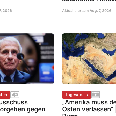
7, 2026
Aktualisiert am
Aug. 7, 2026
hten
Tagesdosis
usschuss
„Amerika muss d
Vorgehen gegen
Osten verlassen“ 