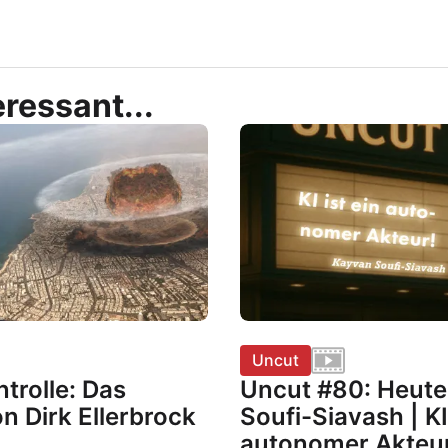
ressant...
Uncut
trolle: Das
Uncut #80: Heute
n Dirk Ellerbrock
Soufi-Siavash | KI 
autonomer Akteu