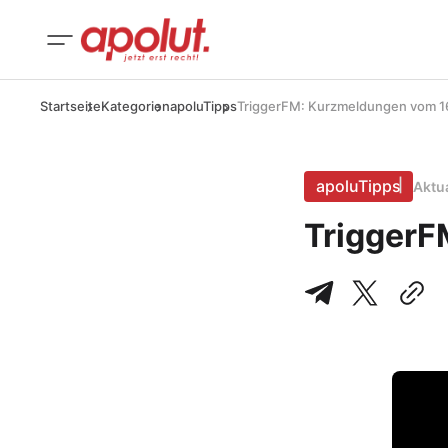
Startseite
Kategorien
apoluTipps
TriggerFM: Kurzmeldungen vom 
apoluTipps
Aktu
TriggerF