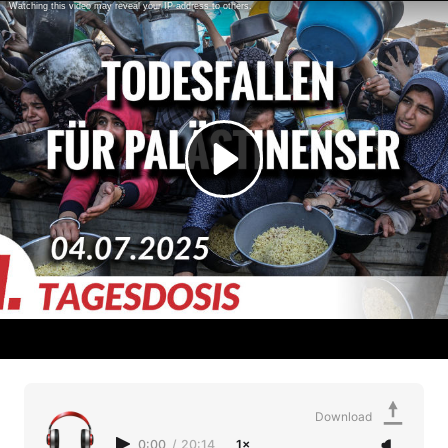
Download
0:00
/
20:14
1×