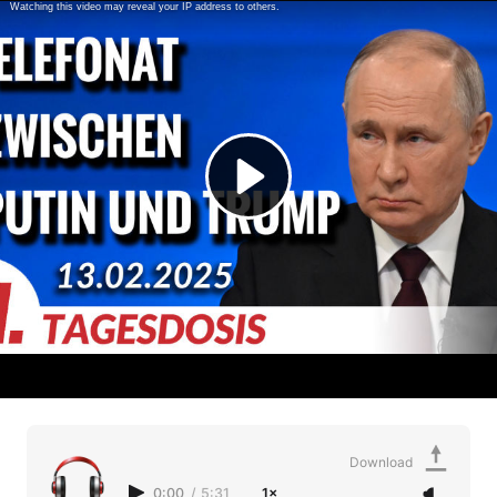
Download
0:00
/
5:31
1×