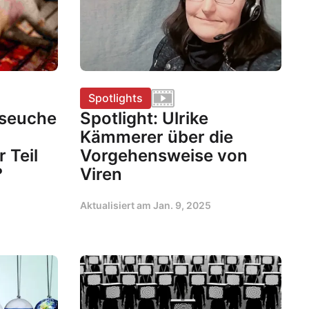
Spotlights
nseuche
Spotlight: Ulrike
Kämmerer über die
 Teil
Vorgehensweise von
?
Viren
Aktualisiert am
Jan. 9, 2025