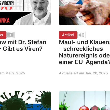
ps
Artikel
ew mit Dr. Stefan
Maul- und Klaue
 Gibt es Viren?
– schreckliches
Naturereignis oder
einer EU-Agenda
t am
Mai 2, 2025
Aktualisiert am
Jan. 20, 2025