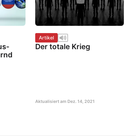
Artikel
us-
Der totale Krieg
ernd
Aktualisiert am
Dez. 14, 2021