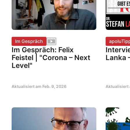
Im Gespräch
apoluTip
Im Gespräch: Felix
Intervi
Feistel | "Corona – Next
Lanka –
Level"
Aktualisiert am
Feb. 9, 2026
Aktualisier