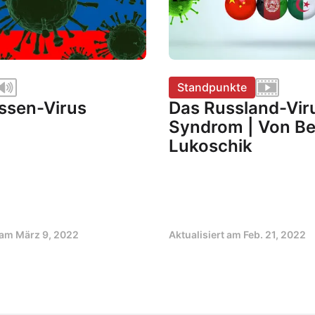
Standpunkte
ssen-Virus
Das Russland-Vir
Syndrom | Von B
Lukoschik
t am
März 9, 2022
Aktualisiert am
Feb. 21, 2022