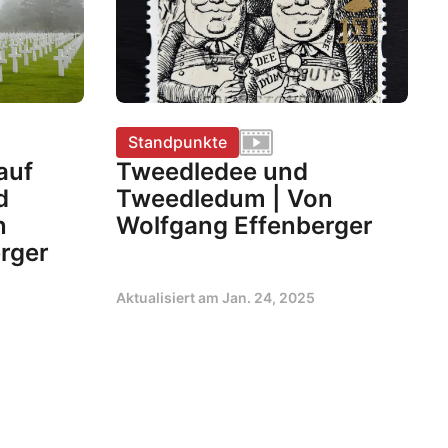
Standpunkte
auf
Tweedledee und
d
Tweedledum | Von
n
Wolfgang Effenberger
rger
Aktualisiert am
Jan. 24, 2025