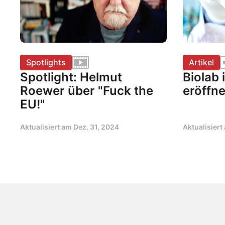
Spotlights
Artikel
Spotlight: Helmut
Biolab 
Roewer über "Fuck the
eröffne
EU!"
Aktualisiert am
Dez. 31, 2024
Aktualisier