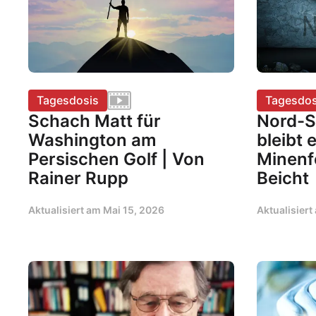
Tagesdosis
Tagesdos
Schach Matt für
Nord-S
Washington am
bleibt 
Persischen Golf | Von
Minenf
Rainer Rupp
Beicht
Aktualisiert am
Mai 15, 2026
Aktualisier