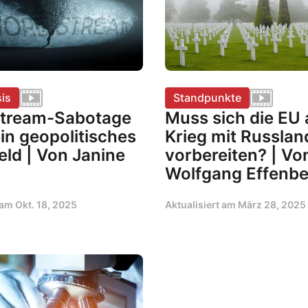
is
Standpunkte
tream-Sabotage
Muss sich die EU 
ein geopolitisches
Krieg mit Russlan
eld | Von Janine
vorbereiten? | Vo
Wolfgang Effenbe
t am
Okt. 18, 2025
Aktualisiert am
März 28, 2025