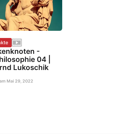
kte
enknoten -
hilosophie 04 |
rnd Lukoschik
t am
Mai 29, 2022