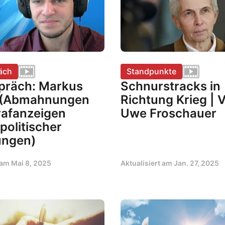
äch
Standpunkte
präch: Markus
Schnurstracks in
 (Abmahnungen
Richtung Krieg | 
rafanzeigen
Uwe Froschauer
politischer
ungen)
t am
Mai 8, 2025
Aktualisiert am
Jan. 27, 2025