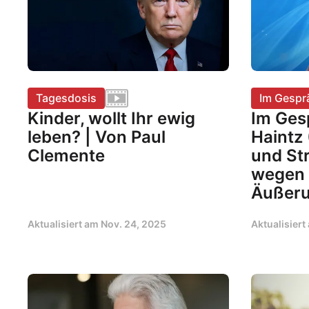
Tagesdosis
Im Gespr
Kinder, wollt Ihr ewig
Im Ges
leben? | Von Paul
Haintz
Clemente
und St
wegen 
Äußer
Aktualisiert am
Nov. 24, 2025
Aktualisier