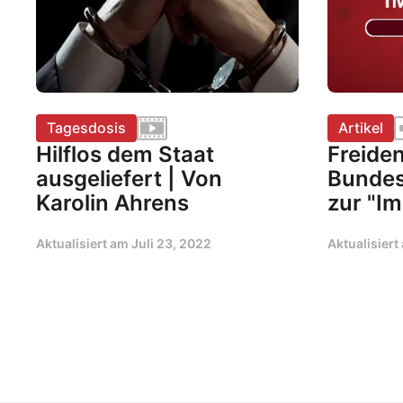
Tagesdosis
Artikel
Hilflos dem Staat
Freiden
ausgeliefert | Von
Bundes
Karolin Ahrens
zur "Im
Aktualisiert am
Juli 23, 2022
Aktualisier