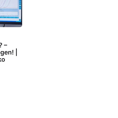
? –
gen! |
ko