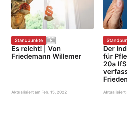
Standpunkte
Standpun
Es reicht! | Von
Der in
Friedemann Willemer
für Pfl
20a IfS
verfas
Friede
Aktualisiert am
Feb. 15, 2022
Aktualisier