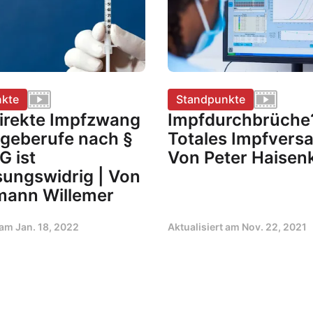
kte
Standpunkte
direkte Impfzwang
Impfdurchbrüche
egeberufe nach §
Totales Impfversa
G ist
Von Peter Haisen
sungswidrig | Von
mann Willemer
t am
Jan. 18, 2022
Aktualisiert am
Nov. 22, 2021