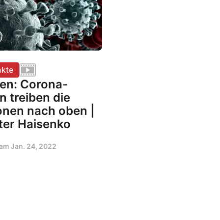
kte
en: Corona-
n treiben die
ionen nach oben |
ter Haisenko
t am
Jan. 24, 2022