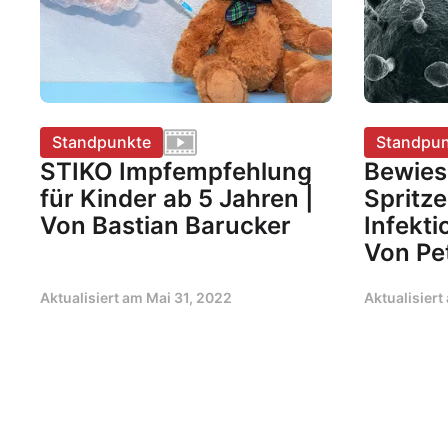
Standpunkte
Standpun
STIKO Impfempfehlung
Bewies
für Kinder ab 5 Jahren |
Spritze
Von Bastian Barucker
Infekt
Von Pe
Aktualisiert am
Mai 31, 2022
Aktualisier