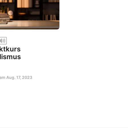
ktkurs
lismus
t am
Aug. 17, 2023