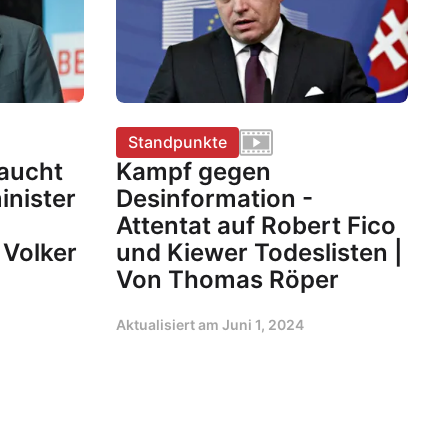
Standpunkte
raucht
Kampf gegen
inister
Desinformation -
Attentat auf Robert Fico
Volker
und Kiewer Todeslisten |
Von Thomas Röper
Aktualisiert am
Juni 1, 2024