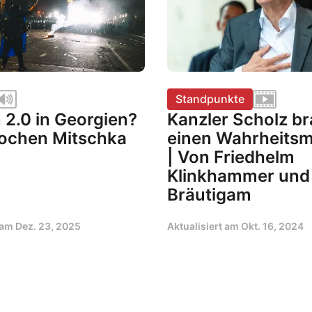
Standpunkte
 2.0 in Georgien?
Kanzler Scholz b
Jochen Mitschka
einen Wahrheitsm
| Von Friedhelm
Klinkhammer und 
Bräutigam
t am
Dez. 23, 2025
Aktualisiert am
Okt. 16, 2024