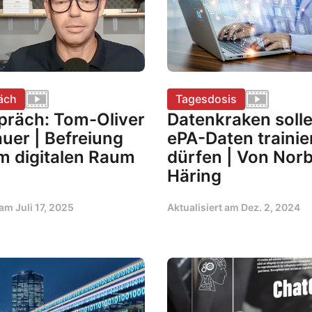
äch
Tagesdosis
präch: Tom-Oliver
Datenkraken solle
uer | Befreiung
ePA-Daten trainie
m digitalen Raum
dürfen | Von Norb
Häring
t am
Juli 17, 2025
Aktualisiert am
Dez. 2, 2024