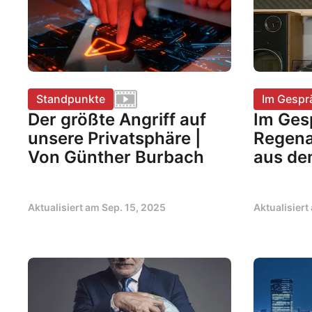
Standpunkte
Im Gespr
Der größte Angriff auf
Im Ges
unsere Privatsphäre |
Regena
Von Günther Burbach
aus de
Aktualisiert am
Sep. 15, 2025
Aktualisier