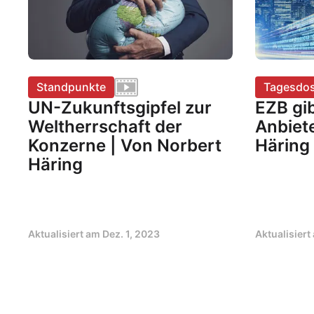
Standpunkte
Tagesdos
UN-Zukunftsgipfel zur
EZB gi
Weltherrschaft der
Anbiet
Konzerne | Von Norbert
Häring
Häring
Aktualisiert am
Dez. 1, 2023
Aktualisier