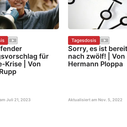
is
Tagesdosis
ffender
Sorry, es ist berei
svorschlag für
nach zwölf! | Von
-Krise | Von
Hermann Ploppa
 Rupp
t am
Juli 21, 2023
Aktualisiert am
Nov. 5, 2022