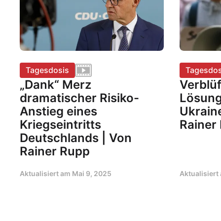
Tagesdosis
Tagesdos
„Dank“ Merz
Verblü
dramatischer Risiko-
Lösung
Anstieg eines
Ukraine
Kriegseintritts
Rainer
Deutschlands | Von
Rainer Rupp
Aktualisiert am
Mai 9, 2025
Aktualisier