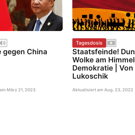
Tagesdosis
 gegen China
Staatsfeinde! Dun
Wolke am Himmel
Demokratie | Von
Lukoschik
t am
März 21, 2023
Aktualisiert am
Aug. 23, 2022