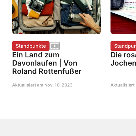
Standpunkte
Standpun
Ein Land zum
Die ros
Davonlaufen | Von
Jochen
Roland Rottenfußer
Aktualisiert am
Nov. 10, 2023
Aktualisier