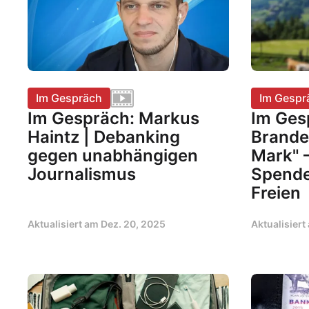
Im Gespräch
Im Gespr
Im Gespräch: Markus
Im Ges
Haintz | Debanking
Brande
gegen unabhängigen
Mark" 
Journalismus
Spend
Freien
Aktualisiert am
Dez. 20, 2025
Aktualisier