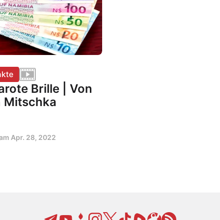
kte
arote Brille | Von
 Mitschka
t am
Apr. 28, 2022