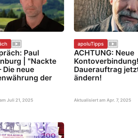
äch
apoluTipps
präch: Paul
ACHTUNG: Neue
nburg | "Nackte
Kontoverbindung!
– Die neue
Dauerauftrag jetz
enwährung der
ändern!
t am
Juli 21, 2025
Aktualisiert am
Apr. 7, 2025