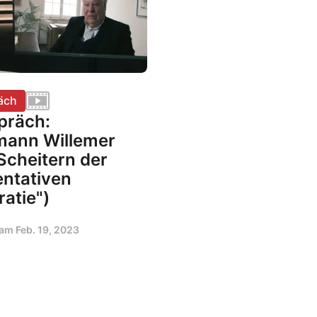
äch
präch:
mann Willemer
Scheitern der
entativen
atie")
t am
Feb. 19, 2023