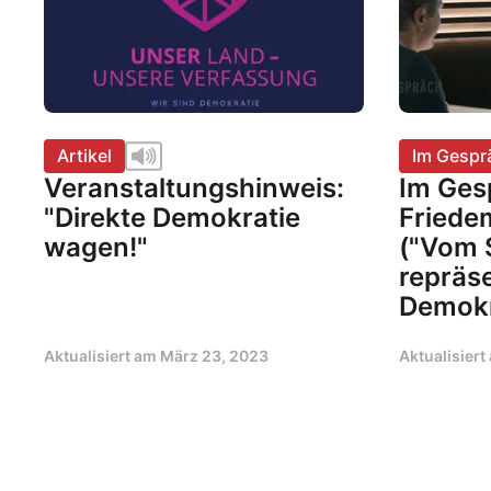
Artikel
Im Gespr
Veranstaltungshinweis:
Im Ges
"Direkte Demokratie
Friede
wagen!"
("Vom 
repräs
Demokr
Aktualisiert am
März 23, 2023
Aktualisier