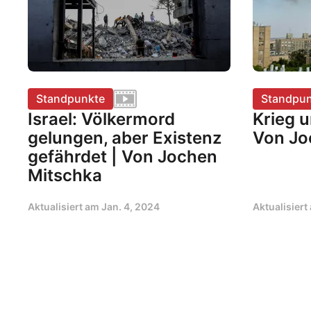
Standpunkte
Standpun
Israel: Völkermord
Krieg u
gelungen, aber Existenz
Von Jo
gefährdet | Von Jochen
Mitschka
Aktualisiert am
Jan. 4, 2024
Aktualisier