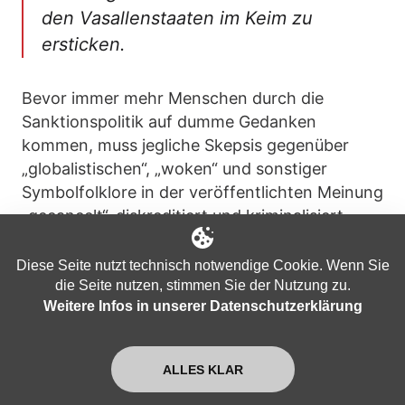
den Vasallenstaaten im Keim zu
ersticken.
Bevor immer mehr Menschen durch die
Sanktionspolitik auf dumme Gedanken
kommen, muss jegliche Skepsis gegenüber
„globalistischen“, „woken“ und sonstiger
Symbolfolklore in der veröffentlichten Meinung
„gecancelt“, diskreditiert und kriminalisiert
werden. Abzusichern ist eine gespenstische
Wirklichkeit, in der wir Kenbeck in ein Büro
Diese Seite nutzt technisch notwendige Cookie. Wenn Sie
stürmen und freudestrahlend Barbiebock
die Seite nutzen, stimmen Sie der Nutzung zu.
Weitere Infos in unserer Datenschutzerklärung
verkünden sehen, dass die Energiesituation für
den nächsten Monat gesichert sei. „Ja
großartig“, tut Kindermund kund, „das muss
ALLES KLAR
ich gleich den anderen sagen!“ Daraufhin der
frohe Botschafter entsetzt:
„Nicht den anderen