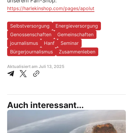
unserem Fan-Shop:
https://harlekinshop.com/pages/apolut
Selbstversorgung
Energieversorgung
Genossenschaften
Gemeinschaften
journalismus
Hanf
Seminar
Bürgerjournalismus
Zusammenleben
Aktualisiert am
Juli 13, 2025
Auch interessant...