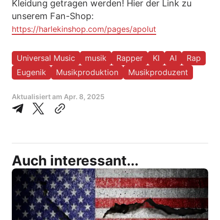
Kleidung getragen werden! Hier der Link zu
unserem Fan-Shop:
https://harlekinshop.com/pages/apolut
Universal Music
musik
Rapper
KI
AI
Rap
Eugenik
Musikproduktion
Musikproduzent
Aktualisiert am
Apr. 8, 2025
Auch interessant...