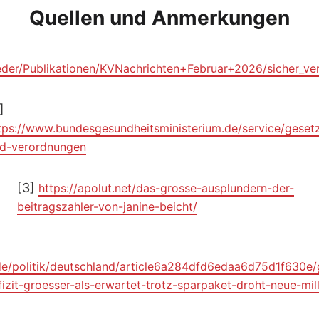
Quellen und Anmerkungen
ieder/Publikationen/KVNachrichten+Februar+2026/sicher_v
]
tps://www.bundesgesundheitsministerium.de/service/geset
d-verordnungen
[3]
https://apolut.net/das-grosse-ausplundern-der-
beitragszahler-von-janine-beicht/
de/politik/deutschland/article6a284dfd6edaa6d75d1f630e/g
izit-groesser-als-erwartet-trotz-sparpaket-droht-neue-mil