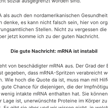
cht sozial ausgegrenzt worden sind.
MA als auch den nordamerikanischen Gesundheit
h denke, es kann nicht falsch sein, hier von org
rungsamtlichen Stellen. Nicht zu vergessen d
ber jetzt komme ich zu der guten Nachricht.
Die gute Nachricht: mRNA ist instabil
ht von beschädigter mRNA aus. Der Grad der B
 ist gegeben, dass mRNA-Spritzen verabreicht w
 Wie hoch die Quote da ist, muss man mit Hilfe
ne gute Chance für diejenigen, die der Impfnöt
 wenig intakte mRNA enthalten hat. Sie können 
 Lage ist, unerwünschte Proteine im Körper zu
 Es gibt sie aber und wir wissen nicht, in wel