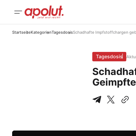
Startseite
Kategorien
Tagesdosis
Schadhafte Impfstoffchargen ge
Tagesdosis
Aktu
Schadhaf
Geimpfte