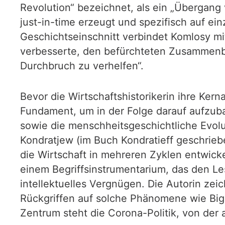
Revolution“ bezeichnet, als ein „Übergang
just-in-time erzeugt und spezifisch auf e
Geschichtseinschnitt verbindet Komlosy mit
verbesserte, den befürchteten Zusammenbr
Durchbruch zu verhelfen“.
Bevor die Wirtschaftshistorikerin ihre Ker
Fundament, um in der Folge darauf aufzubau
sowie die menschheitsgeschichtliche Evolut
Kondratjew (im Buch Kondratieff geschriebe
die Wirtschaft in mehreren Zyklen entwickel
einem Begriffsinstrumentarium, das den Les
intellektuelles Vergnügen. Die Autorin zei
Rückgriffen auf solche Phänomene wie Bi
Zentrum steht die Corona-Politik, von de