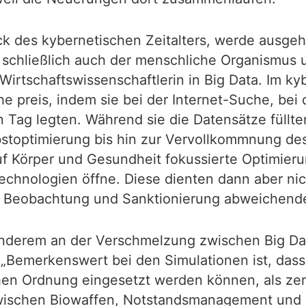
k des kybernetischen Zeitalters, werde ausgeh
 schließlich auch der menschliche Organismus 
Wirtschaftswissenschaftlerin in Big Data. Im ky
preis, indem sie bei der Internet-Suche, bei 
n Tag legten. Während sie die Datensätze füllt
elbstoptimierung bis hin zur Vervollkommnung d
f Körper und Gesundheit fokussierte Optimierun
chnologien öffne. Diese dienten dann aber nich
r Beobachtung und Sanktionierung abweichende
r anderem an der Verschmelzung zwischen Big Da
 „Bemerkenswert bei den Simulationen ist, dass 
ischen Ordnung eingesetzt werden können, als 
wischen Biowaffen, Notstandsmanagement und d