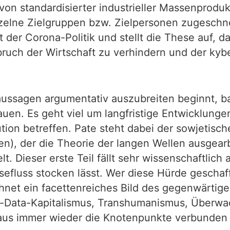
 von standardisierter industrieller Massenprod
inzelne Zielgruppen bzw. Zielpersonen zugeschn
 der Corona-Politik und stellt die These auf, 
uch der Wirtschaft zu verhindern und der kyb
naussagen argumentativ auszubreiten beginnt, b
en. Es geht viel um langfristige Entwicklungen
ion betreffen. Pate steht dabei der sowjetisch
n), der die Theorie der langen Wellen ausgearbe
t. Dieser erste Teil fällt sehr wissenschaftlic
efluss stocken lässt. Wer diese Hürde geschafft
chnet ein facettenreiches Bild des gegenwärtig
g-Data-Kapitalismus, Transhumanismus, Überwa
r aus immer wieder die Knotenpunkte verbunden