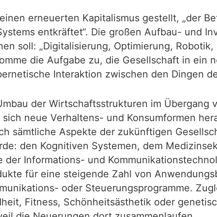
einen erneuerten Kapitalismus gestellt, „der B
ystems entkräftet“. Die großen Aufbau- und Inv
en soll: „Digitalisierung, Optimierung, Robot
komme die Aufgabe zu, die Gesellschaft in ein n
ybernetische Interaktion zwischen den Dingen
 Umbau der Wirtschaftsstrukturen im Übergang 
ie sich neue Verhaltens- und Konsumformen her
rch sämtliche Aspekte der zukünftigen Gesellsc
de: den Kognitiven Systemen, dem Medizinsekt
e der Informations- und Kommunikationstechnol
dukte für eine steigende Zahl von Anwendungsb
mmunikations- oder Steuerungsprogramme. Zugl
eit, Fitness, Schönheitsästhetik oder genetisc
weil die Neuerungen dort zusammenlaufen.