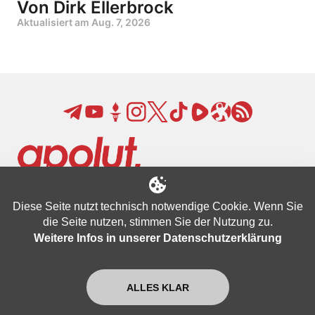
Von Dirk Ellerbrock
Aktualisiert am
Aug. 7, 2026
Unterstützen
Diese Seite nutzt technisch notwendige Cookie. Wenn Sie
Newsletter
die Seite nutzen, stimmen Sie der Nutzung zu.
Datenschutzbestimmungen
Weitere Infos in unserer Datenschutzerklärung
Nutzungsbedingungen
Impressum
ALLES KLAR
FAQ