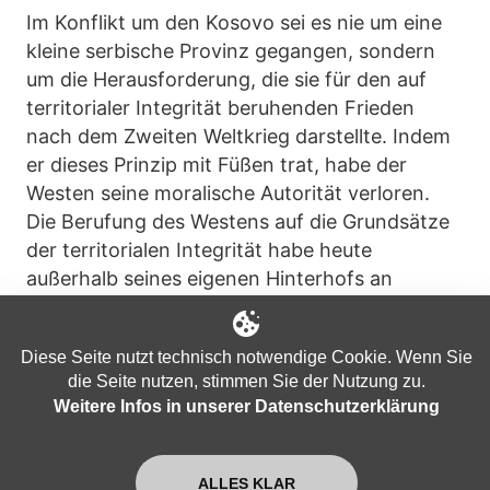
Im Konflikt um den Kosovo sei es nie um eine
kleine serbische Provinz gegangen, sondern
um die Herausforderung, die sie für den auf
territorialer Integrität beruhenden Frieden
nach dem Zweiten Weltkrieg darstellte. Indem
er dieses Prinzip mit Füßen trat, habe der
Westen seine moralische Autorität verloren.
Die Berufung des Westens auf die Grundsätze
der territorialen Integrität habe heute
außerhalb seines eigenen Hinterhofs an
Bedeutung verloren.
Diese Seite nutzt technisch notwendige Cookie. Wenn Sie
„Als Russland die Krim offiziell
die Seite nutzen, stimmen Sie der Nutzung zu.
annektierte, wurde eine Resolution der
Weitere Infos in unserer Datenschutzerklärung
Generalversammlung der Vereinten
Nationen eingebracht, in der die
ALLES KLAR