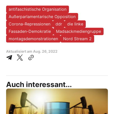
antifaschistische Organisation
Außerparlamentarische Opposition
Corona-Repressionen
ddr
die linke
Fassaden-Demokratie
Madsackmediengruppe
montagsdemonstrationen
Nord Stream 2
Aktualisiert am
Aug. 26, 2022
Auch interessant...