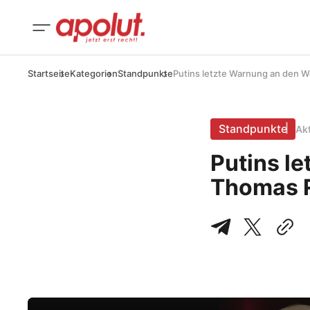
Startseite
Kategorien
Standpunkte
Putins letzte Warnung an den 
Standpunkte
Ak
Putins l
Thomas 