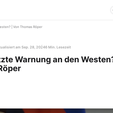
Westen? | Von Thomas Röper
tualisiert am
Sep. 28, 2024
6 Min. Lesezeit
etzte Warnung an den Westen?
Röper