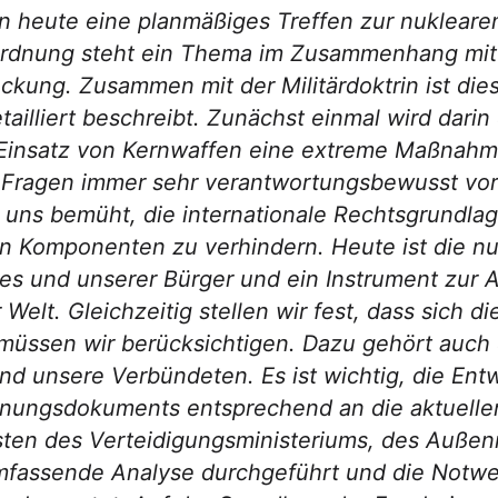
en heute eine planmäßiges Treffen zur nuklear
sordnung steht ein Thema im Zusammenhang mit 
eckung. Zusammen mit der Militärdoktrin ist di
detailliert beschreibt. Zunächst einmal wird dar
r Einsatz von Kernwaffen eine extreme Maßnah
hen Fragen immer sehr verantwortungsbewusst v
ns bemüht, die internationale Rechtsgrundlage 
n Komponenten zu verhindern. Heute ist die nuk
tes und unserer Bürger und ein Instrument zur A
Welt. Gleichzeitig stellen wir fest, dass sich d
müssen wir berücksichtigen. Dazu gehört auch 
d unsere Verbündeten. Es ist wichtig, die Ent
anungsdokuments entsprechend an die aktuell
ten des Verteidigungsministeriums, des Außenm
mfassende Analyse durchgeführt und die Notwe