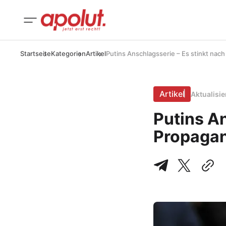
Startseite
Kategorien
Artikel
Putins Anschlagsserie – Es stinkt nac
Artikel
Aktualisi
Putins An
Propaga