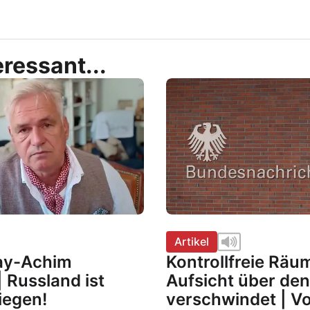
ressant...
Artikel
Kay-Achim
Kontrollfreie Räu
 Russland ist
Aufsicht über de
iegen!
verschwindet | V