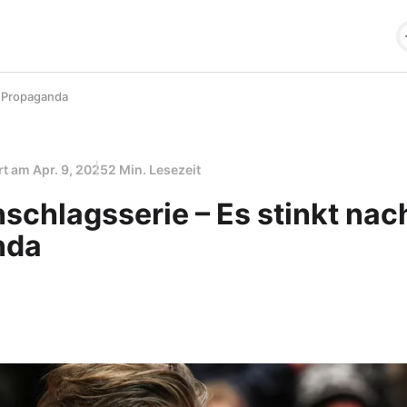
h Propaganda
ert am
Apr. 9, 2025
2 Min. Lesezeit
schlagsserie – Es stinkt nac
nda