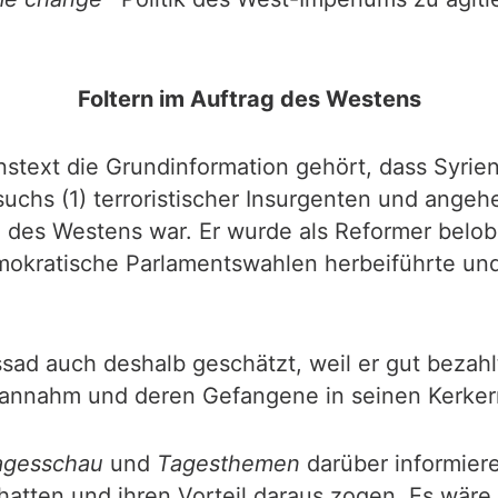
Foltern im Auftrag des Westens
stext die Grundinformation gehört, dass Syrie
uchs (1) terroristischer Insurgenten und angeh
g des Westens war. Er wurde als Reformer belobig
mokratische Parlamentswahlen herbeiführte und
ssad auch deshalb geschätzt, weil er gut beza
nnahm und deren Gefangene in seinen Kerkern f
agesschau
und
Tagesthemen
darüber informier
 hatten und ihren Vorteil daraus zogen. Es wär