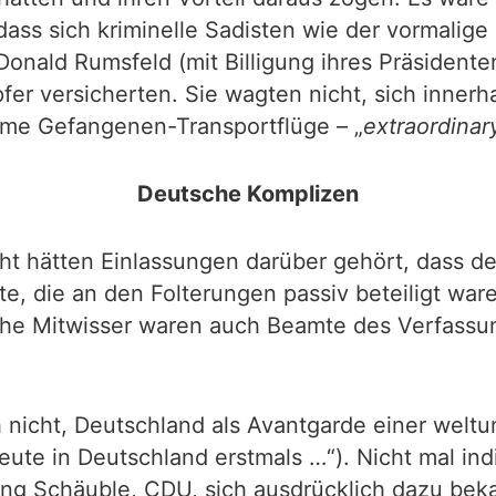
dass sich kriminelle Sadisten wie der vormalig
onald Rumsfeld (mit Billigung ihres Präsidente
fer versicherten. Sie wagten nicht, sich inner
ime Gefangenen-Transportflüge – „
extraordinar
Deutsche Komplizen
cht hätten Einlassungen darüber gehört, dass 
, die an den Folterungen passiv beteiligt war
iche Mitwisser waren auch Beamte des Verfassu
h nicht, Deutschland als Avantgarde einer welt
ute in Deutschland erstmals …“). Nicht mal indi
gang Schäuble, CDU, sich ausdrücklich dazu be