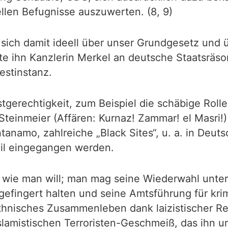
llen Befugnisse auszuwerten. (8, 9)
sich damit ideell über unser Grundgesetz und ü
e ihn Kanzlerin Merkel an deutsche Staatsräso
testinstanz.
stgerechtigkeit, zum Beispiel die schäbige Roll
teinmeier (Affären: Kurnaz! Zammar! el Masri!)
anamo, zahlreiche „Black Sites“, u. a. in Deuts
tail eingegangen werden.
 wie man will; man mag seine Wiederwahl unte
fingert halten und seine Amtsführung für krimin
ethnisches Zusammenleben dank laizistischer R
slamistischen Terroristen-Geschmeiß, das ihn u