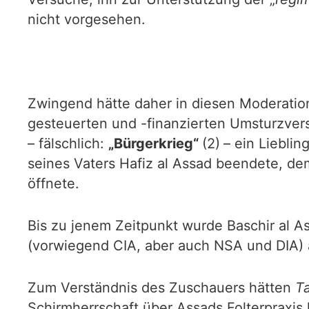
nicht vorgesehen.
Zwingend hätte daher in diesen Moderation
gesteuerten und -finanzierten Umsturzvers
– fälschlich:
„Bürgerkrieg“
(2)
– ein Lieblin
seines Vaters Hafiz al Assad beendete, de
öffnete.
Bis zu jenem Zeitpunkt wurde Baschir al A
(vorwiegend CIA, aber auch NSA und DIA) a
Zum Verständnis des Zuschauers hätten
T
Schirmherrschaft über Assads Folterpraxis