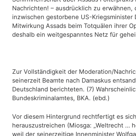
Nachrichten! – ausdrücklich zu erwähnen, 
inzwischen gestorbene US-Kriegsminister D
Mitwirkung Assads beim Totquälen ihrer Op
deshalb ein weitgespanntes Netz für gehe
Zur Vollständigkeit der Moderation/Nachri
seinerzeit Beamte nach Damaskus entsandte
Deutschland berichteten. (7) Wahrscheinl
Bundeskriminalamtes, BKA. (ebd.)
Vor diesem Hintergrund rechtfertigt es sic
herauszustreichen (Miosga: „Weltrecht … he
weil der seinerzeitige Innenminister Wolf