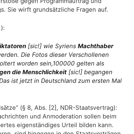
erstöße gegen Programmauftrag und
 Sie wirft grundsätzliche Fragen auf.
):
iktatoren
[sic!]
wie Syriens
Machthaber
rden. Die Fotos dieser Verschollenen
ltert worden sein,100000 gelten als
gen die Menschlichkeit
[sic!]
begangen
Das ist jetzt in Deutschland zum ersten Mal
ätze“ (§ 8, Abs. [2], NDR-Staatsvertrag):
Nachrichten und Anmoderation sollen beim
ertes eigenständiges Urteil bilden kann.
eren, sind hingegen in den Staatsverträgen