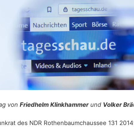
rag von
Friedhelm Klinkhammer
und
Volker Brä
unkrat des NDR Rothenbaumchaussee 131 201