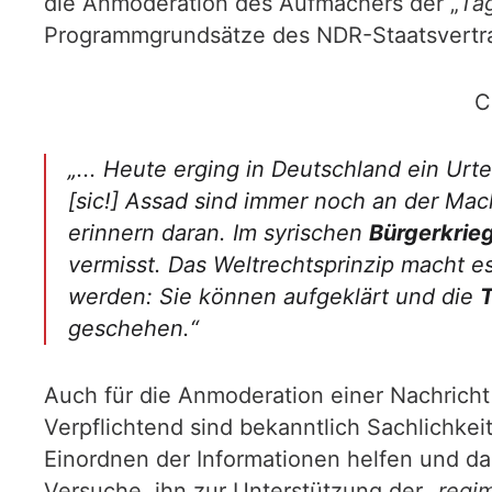
die Anmoderation des Aufmachers der „
Ta
Programmgrundsätze des NDR-Staatsvertrag
C
„
... Heute erging in Deutschland ein Urt
[sic!]
Assad sind immer noch an der Mac
erinnern daran. Im syrischen
Bürgerkrie
vermisst. Das Weltrechtsprinzip macht e
werden: Sie können aufgeklärt und die
T
geschehen.“
Auch für die Anmoderation einer Nachricht 
Verpflichtend sind bekanntlich Sachlichke
Einordnen der Informationen helfen und daz
Versuche, ihn zur Unterstützung der „
regi