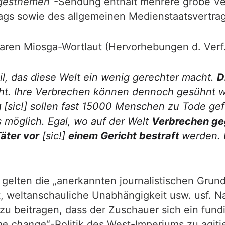
gesthemen
“-Sendung enthält mehrere grobe V
s sowie des allgemeinen Medienstaatsvertrags.
aren Miosga-Wortlaut (Hervorhebungen d. Verf.
eil, das diese Welt ein wenig gerechter macht.
D
ht. Ihre Verbrechen können dennoch gesühnt we
g
[sic!]
sollen fast 15000 Menschen zu Tode gefo
s möglich. Egal, wo auf der Welt
Verbrechen ge
äter vor
[sic!]
einem Gericht bestraft
werden. 
gelten die „anerkannten journalistischen Grunds
it, weltanschauliche Unabhängigkeit usw. usf. 
u beitragen, dass der Zuschauer sich ein fundi
me change
“-Politik des West-Imperiums zu agiti