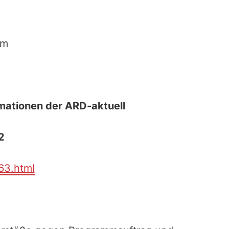
am
mationen der ARD-aktuell
2
63.html
,